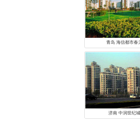
青岛 海信都市春
济南 中润世纪