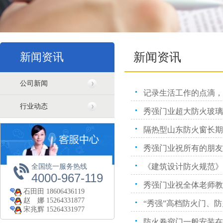
新闻资讯
新闻资讯
公司新闻
记录生活工作的点滴，
行业动态
秀强门业超大防火玻璃
隔热型山东防火窗长期
秀强门业祝所有的朋友
《建筑设计防火规范》
全国统一服务热线
4000-967-119
秀强门业祝全体老师教
石田田
18606436119
赵 娜
15264331877
“秀强”高档防火门、
宋兆辉
15264331977
防火卷帘门一般安装在